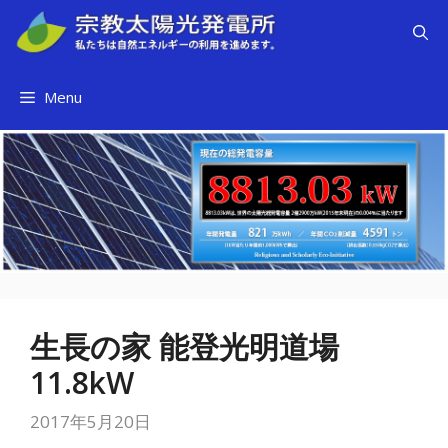
コ
ン
テ
ン
Menu
ツ
へ
ス
キ
ッ
プ
生長の家 能登光明道場
11.8kW
2017年5月20日