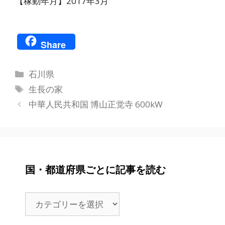
【稼動年月】2017年3月
Share
カ
石川県
テ
タ
生長の家
ゴ
グ
中華人民共和国 博山正觉寺 600kW
リ
ー
国・都道府県ごとに記事を読む
国・
都
道