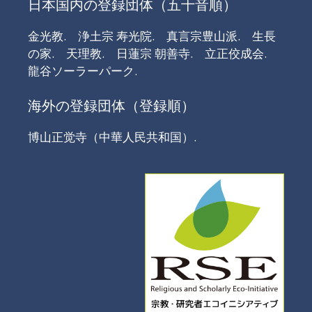
日本国内の登録団体（五十音順）
金光教.
浄土宗 寿光院.
真言宗豊山派.
生長
の家.
天理教.
日蓮宗 朝善寺.
立正佼成会.
龍谷ソーラーパーク.
海外の登録団体（登録順）
博山正觉寺（中華人民共和国）.