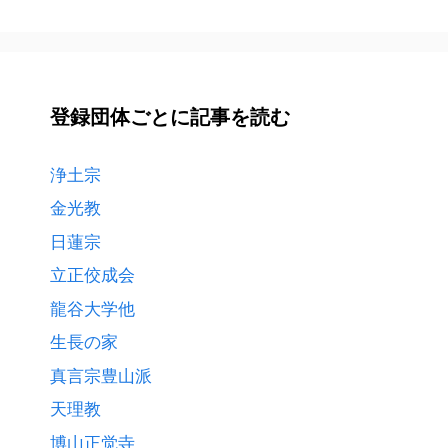
府
県
ご
と
登録団体ごとに記事を読む
に
記
事
浄土宗
を
金光教
読
日蓮宗
む
立正佼成会
龍谷大学他
生長の家
真言宗豊山派
天理教
博山正觉寺