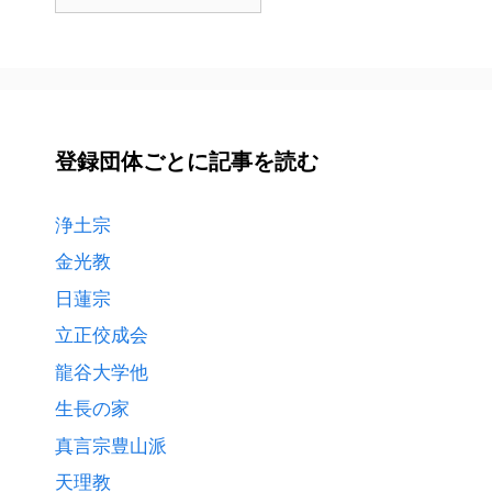
都
道
府
県
ご
と
登録団体ごとに記事を読む
に
記
事
浄土宗
を
金光教
読
日蓮宗
む
立正佼成会
龍谷大学他
生長の家
真言宗豊山派
天理教