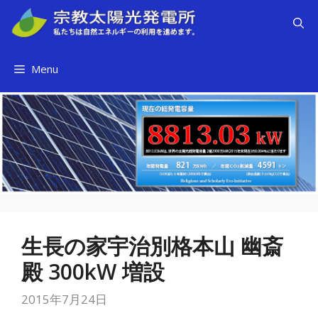
コ
ン
テ
ン
Menu
ツ
へ
ス
キ
ッ
プ
生長の家宇治別格本山 幽斎
殿 300kW 増設
2015年7月24日