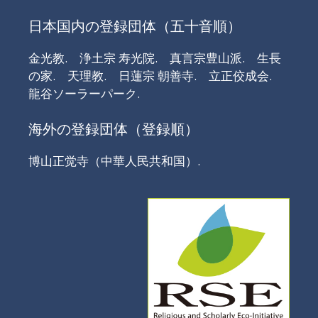
日本国内の登録団体（五十音順）
金光教.
浄土宗 寿光院.
真言宗豊山派.
生長
の家.
天理教.
日蓮宗 朝善寺.
立正佼成会.
龍谷ソーラーパーク.
海外の登録団体（登録順）
博山正觉寺（中華人民共和国）.