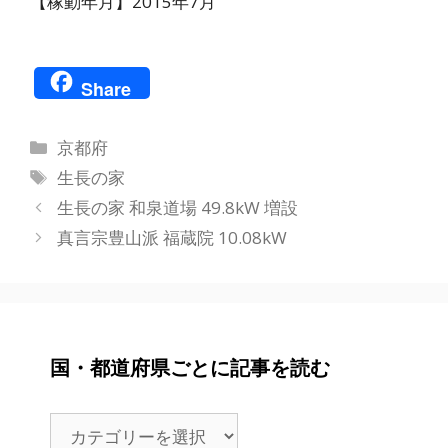
【稼動年月】2015年7月
Share
カ
京都府
テ
タ
生長の家
ゴ
グ
生長の家 和泉道場 49.8kW 増設
リ
真言宗豊山派 福蔵院 10.08kW
ー
国・都道府県ごとに記事を読む
国・