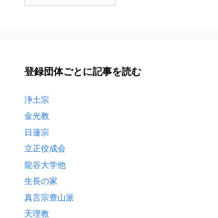
都
道
府
県
ご
と
登録団体ごとに記事を読む
に
記
事
浄土宗
を
金光教
読
日蓮宗
む
立正佼成会
龍谷大学他
生長の家
真言宗豊山派
天理教