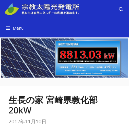
コ
ン
テ
ン
Menu
ツ
へ
ス
キ
ッ
プ
生長の家 宮崎県教化部
20kW
2012年11月10日