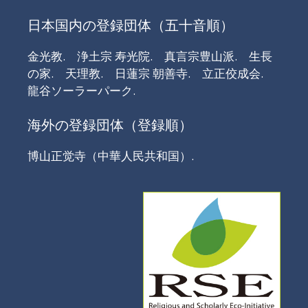
日本国内の登録団体（五十音順）
金光教.
浄土宗 寿光院.
真言宗豊山派.
生長
の家.
天理教.
日蓮宗 朝善寺.
立正佼成会.
龍谷ソーラーパーク.
海外の登録団体（登録順）
博山正觉寺（中華人民共和国）.