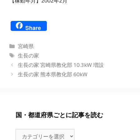
【稼動年月】2002年2月
Share
カ
宮崎県
テ
タ
生長の家
ゴ
グ
生長の家 宮崎県教化部 10.3kW 増設
リ
生長の家 熊本県教化部 60kW
ー
国・都道府県ごとに記事を読む
国・