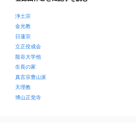
記
事
浄土宗
を
金光教
読
日蓮宗
む
立正佼成会
龍谷大学他
生長の家
真言宗豊山派
天理教
博山正觉寺