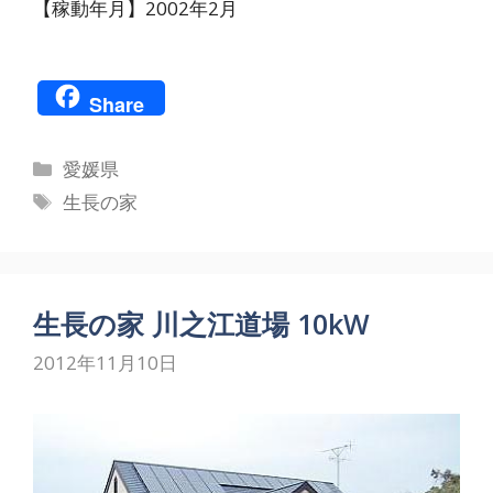
【稼動年月】2002年2月
Share
カ
愛媛県
テ
タ
生長の家
ゴ
グ
リ
ー
生長の家 川之江道場 10kW
2012年11月10日