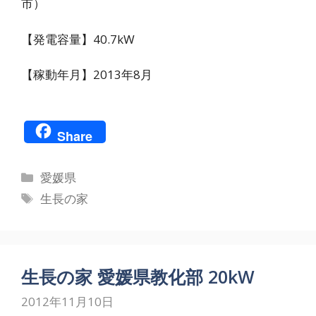
市）
【発電容量】40.7kW
【稼動年月】2013年8月
Share
カ
愛媛県
テ
タ
生長の家
ゴ
グ
リ
ー
生長の家 愛媛県教化部 20kW
2012年11月10日