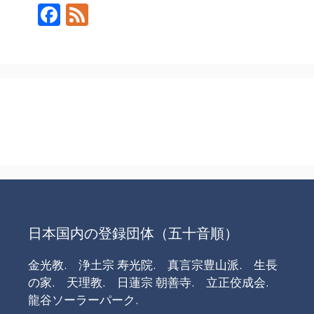
F
F
ac
e
e
e
b
d
o
o
k
日本国内の登録団体（五十音順）
金光教.
浄土宗 寿光院.
真言宗豊山派.
生長
の家.
天理教.
日蓮宗 朝善寺.
立正佼成会.
龍谷ソーラーパーク.