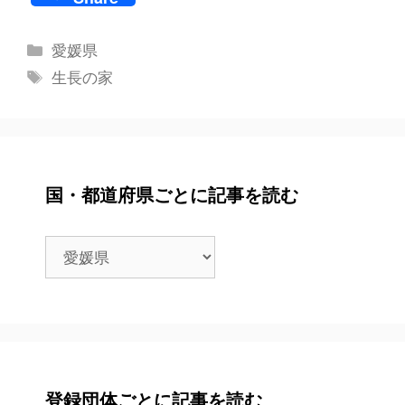
カ
愛媛県
テ
タ
生長の家
ゴ
グ
リ
ー
国・都道府県ごとに記事を読む
国・
都
道
府
県
ご
と
登録団体ごとに記事を読む
に