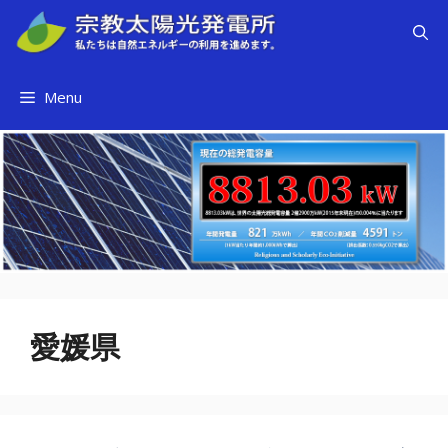
コ
ン
テ
ン
Menu
ツ
へ
ス
キ
ッ
プ
愛媛県